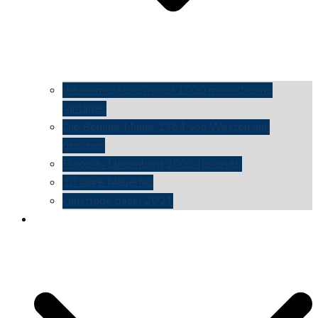
die vermessene mauer 1000 monochrome
Vintages
Die Berliner Mauer 1984 von Westen aus
gesehen
Place du Luxemburg 2009 (Brüssel)
30 Jahre Mauerfall
kunsttage basel 2021
social media