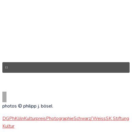
photos © philipp j. bösel
DGPh
Köln
Kulturpreis
Photographie
Schwarz/Weiss
SK Stiftung
Kultur