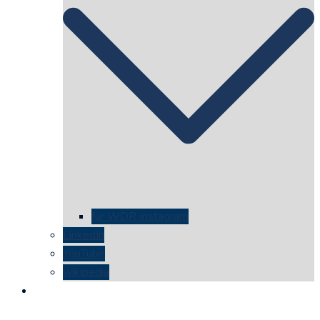
für WDR Instagram
LinkedIn
YouTube
wikipedia
kontakt