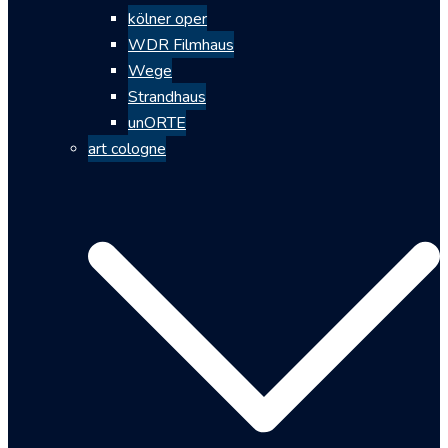
kölner oper
WDR Filmhaus
Wege
Strandhaus
unORTE
art cologne