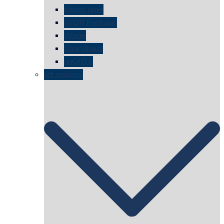
kölner oper
WDR Filmhaus
Wege
Strandhaus
unORTE
art cologne