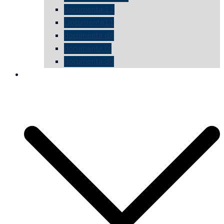
documenta 12
Documenta11
documenta dX
documenta IX
documenta d8
die vermessene mauer