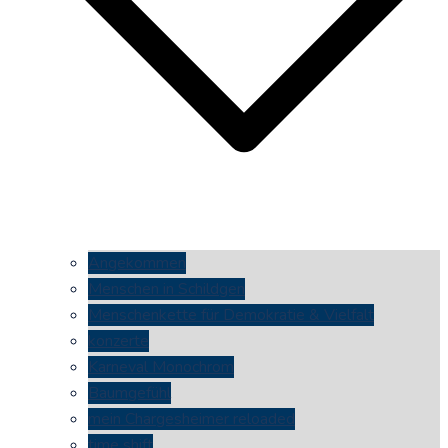
Angekommen
Menschen in Schildgen
Menschenkette für Demokratie & Vielfalt
konzerte
Karneval Monochrom
Baumgefühl
mein Chargesheimer reloaded
time shift