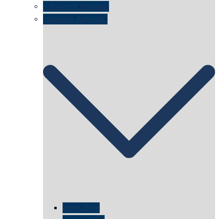
schwimmt Neptun?
„schnelle Antwort“
erste Zelle