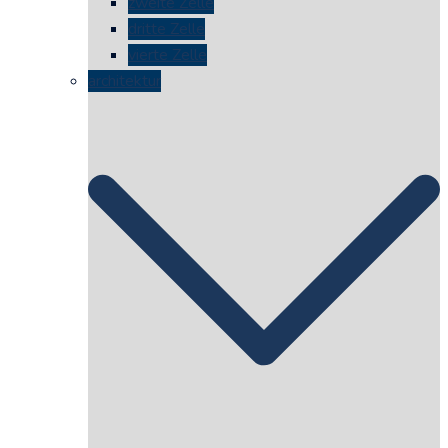
zweite Zelle
dritte Zelle
vierte Zelle
architektur