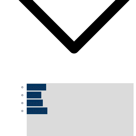
facebook
twitter
threads
instagram