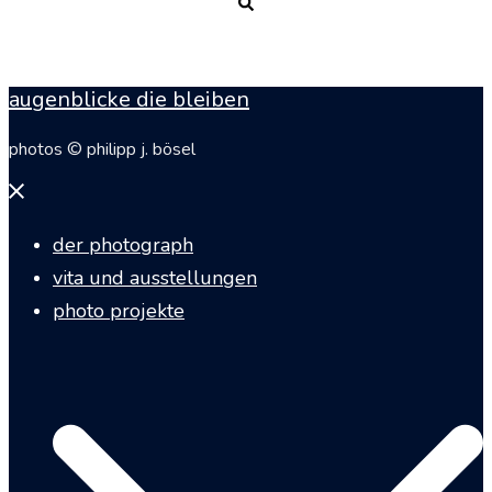
Suche
augenblicke die bleiben
photos © philipp j. bösel
Menü
schließen
der photograph
vita und ausstellungen
photo projekte