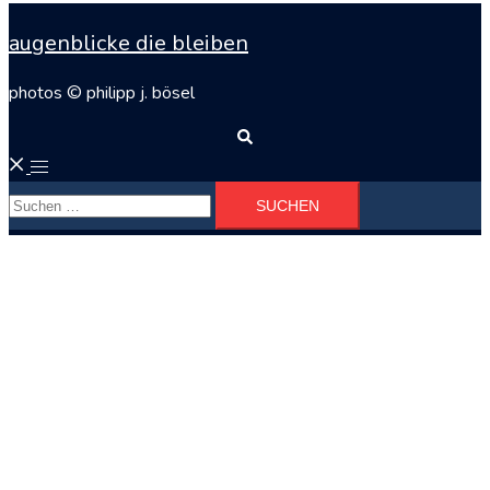
augenblicke die bleiben
photos © philipp j. bösel
Suche
Menü
Suchen
umschalten
nach: