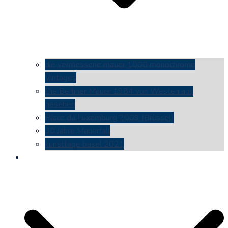
die vermessene mauer 1000 monochrome
Vintages
Die Berliner Mauer 1984 von Westen aus
gesehen
Place du Luxemburg 2009 (Brüssel)
30 Jahre Mauerfall
kunsttage basel 2021
social media