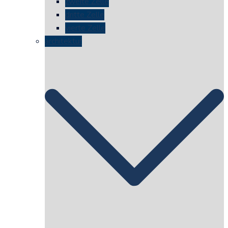
zweite Zelle
dritte Zelle
vierte Zelle
architektur