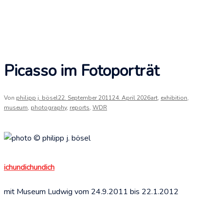
Picasso im Fotoporträt
Von
philipp j. bösel
22. September 2011
24. April 2026
art
,
exhibition
,
museum
,
photography
,
reports
,
WDR
ichundichundich
mit Museum Ludwig vom 24.9.2011 bis 22.1.2012