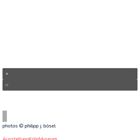
photos © philipp j. bösel
Ausstellung
Köln
Museum