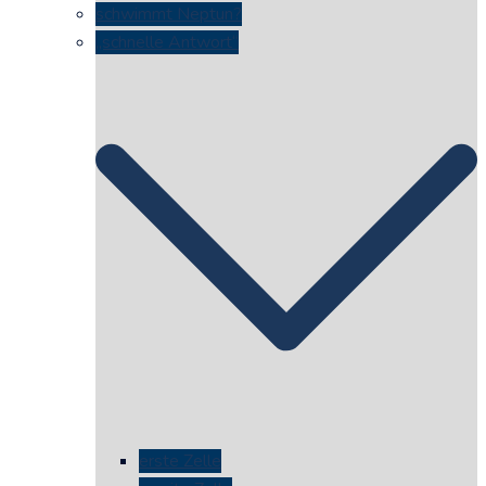
schwimmt Neptun?
„schnelle Antwort“
erste Zelle