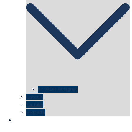
für WDR Instagram
LinkedIn
YouTube
wikipedia
kontakt