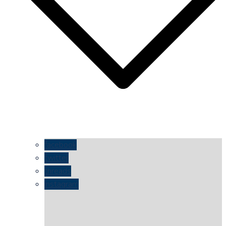
facebook
twitter
threads
instagram