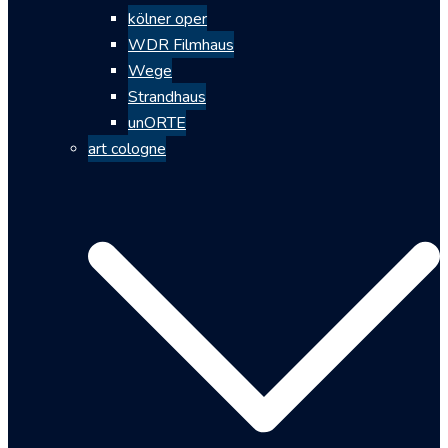
kölner oper
WDR Filmhaus
Wege
Strandhaus
unORTE
art cologne