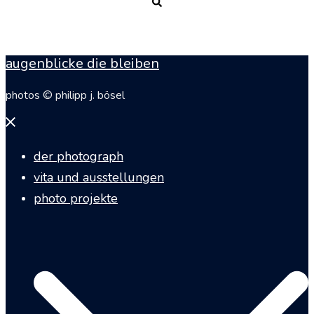
Suche
augenblicke die bleiben
photos © philipp j. bösel
Menü
schließen
der photograph
vita und ausstellungen
photo projekte