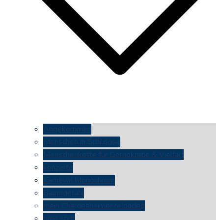
Angekommen
Menschen in Schildgen
Menschenkette für Demokratie & Vielfalt
konzerte
Karneval Monochrom
Baumgefühl
mein Chargesheimer reloaded
time shift