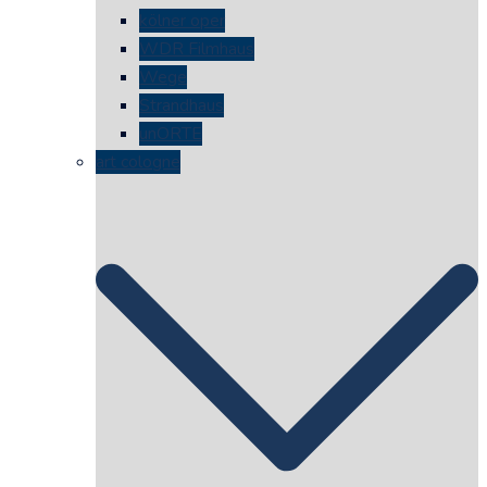
kölner oper
WDR Filmhaus
Wege
Strandhaus
unORTE
art cologne