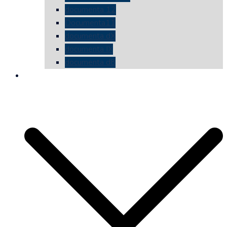
documenta 12
Documenta11
documenta dX
documenta IX
documenta d8
die vermessene mauer