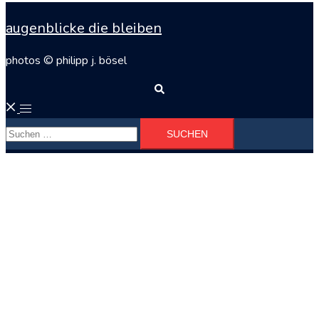
augenblicke die bleiben
photos © philipp j. bösel
Suche
Menü
Suchen
umschalten
nach: