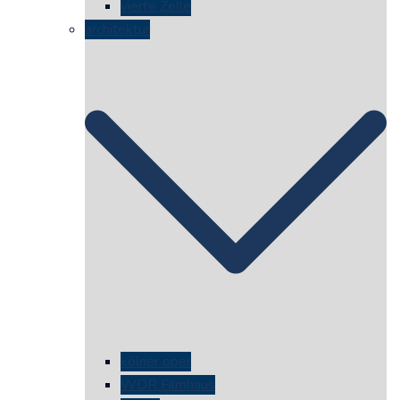
vierte Zelle
architektur
kölner oper
WDR Filmhaus