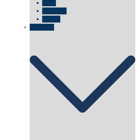
Wege
Strandhaus
unORTE
art cologne