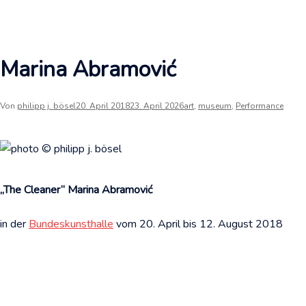
Marina Abramović
Von
philipp j. bösel
20. April 2018
23. April 2026
art
,
museum
,
Per­for­mance
„The Cleaner“ Marina Abramović
in der
Bundeskunsthalle
vom 20. April bis 12. August 2018