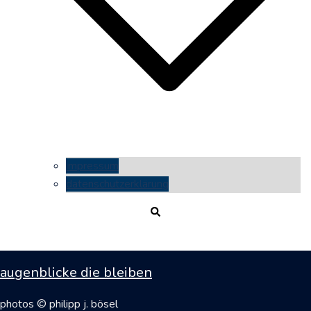
impressum
datenschutzerklärung
Suche
augenblicke die bleiben
photos © philipp j. bösel