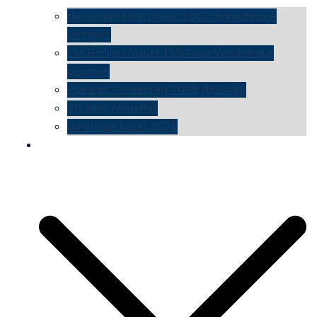
die vermessene mauer 1000 monochrome
Vintages
Die Berliner Mauer 1984 von Westen aus
gesehen
Place du Luxemburg 2009 (Brüssel)
30 Jahre Mauerfall
kunsttage basel 2021
social media