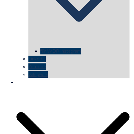
für WDR Instagram
LinkedIn
YouTube
wikipedia
kontakt