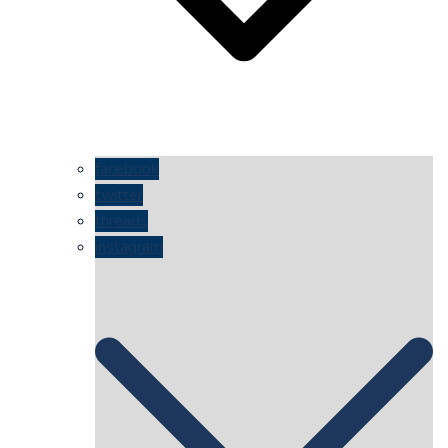
facebook
twitter
threads
instagram