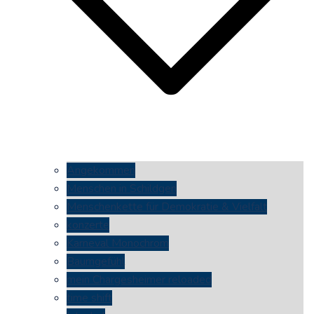
Angekommen
Menschen in Schildgen
Menschenkette für Demokratie & Vielfalt
konzerte
Karneval Monochrom
Baumgefühl
mein Chargesheimer reloaded
time shift