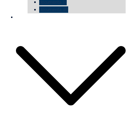
documenta IX
documenta d8
die vermessene mauer