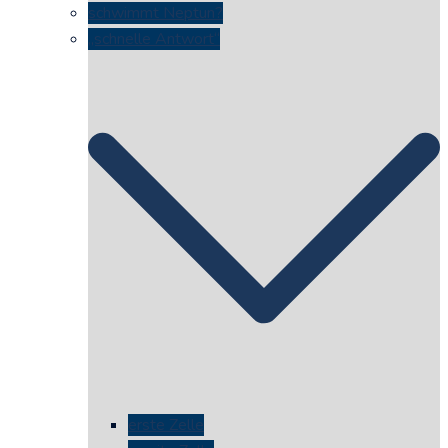
schwimmt Neptun?
„schnelle Antwort“
erste Zelle