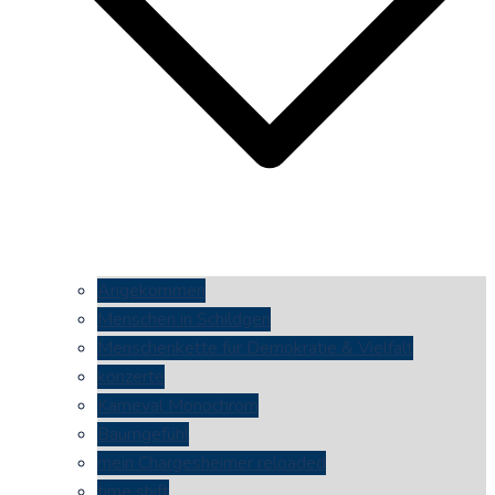
Angekommen
Menschen in Schildgen
Menschenkette für Demokratie & Vielfalt
konzerte
Karneval Monochrom
Baumgefühl
mein Chargesheimer reloaded
time shift