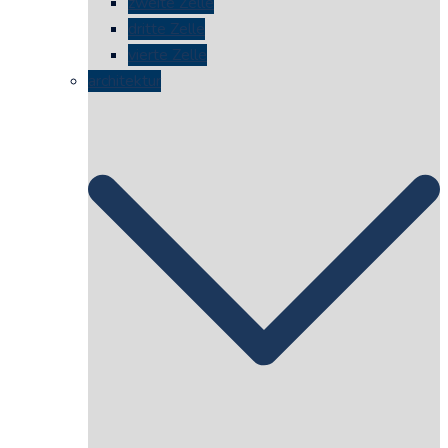
zweite Zelle
dritte Zelle
vierte Zelle
architektur