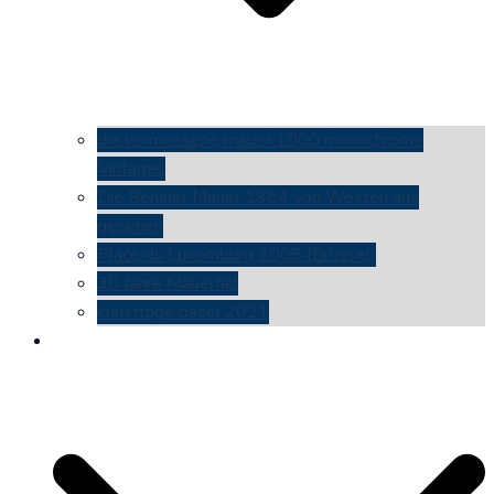
die vermessene mauer 1000 monochrome
Vintages
Die Berliner Mauer 1984 von Westen aus
gesehen
Place du Luxemburg 2009 (Brüssel)
30 Jahre Mauerfall
kunsttage basel 2021
social media