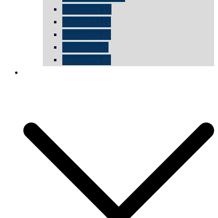
documenta 12
Documenta11
documenta dX
documenta IX
documenta d8
die vermessene mauer