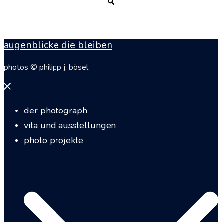
Suche
augenblicke die bleiben
photos © philipp j. bösel
Menü
schließen
der photograph
vita und ausstellungen
photo projekte