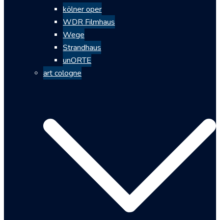
kölner oper
WDR Filmhaus
Wege
Strandhaus
unORTE
art cologne