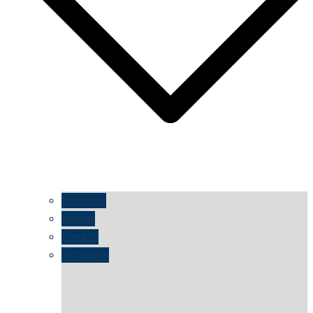
facebook
twitter
threads
instagram