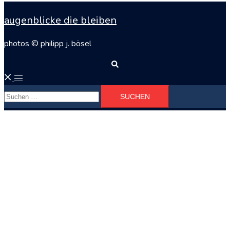
augenblicke die bleiben
photos © philipp j. bösel
Suche
Menü
Suchen
umschalten
nach: