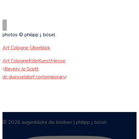
photos © philipp j. bösel
Art Cologne Überblick
Art Cologne
Köln
Kunst
Messe
Beitragsnavigation
Bevery Jo Scott
dc duesseldorf contemporary
© 2026 augenblicke die bleiben | philipp j. bösel