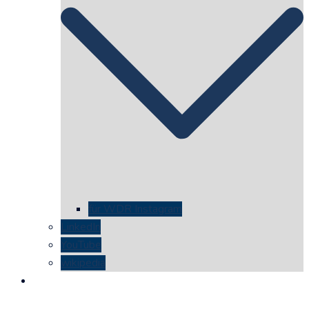
für WDR Instagram
LinkedIn
YouTube
wikipedia
kontakt