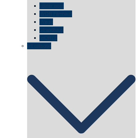
kölner oper
WDR Filmhaus
Wege
Strandhaus
unORTE
art cologne