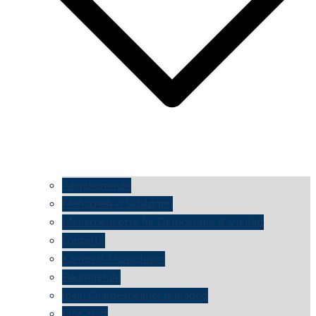
Angekommen
Menschen in Schildgen
Menschenkette für Demokratie & Vielfalt
konzerte
Karneval Monochrom
Baumgefühl
mein Chargesheimer reloaded
time shift