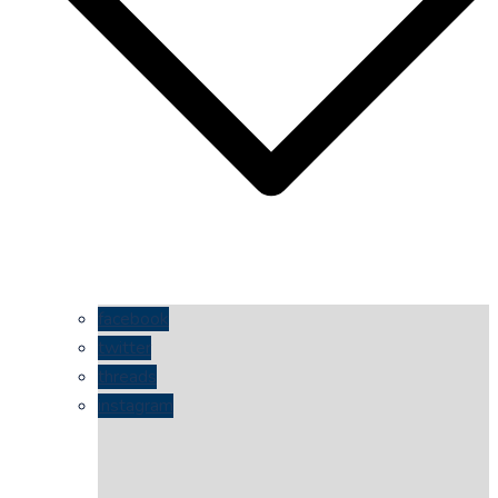
facebook
twitter
threads
instagram