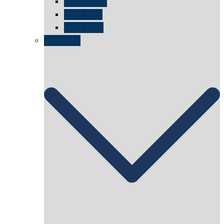
zweite Zelle
dritte Zelle
vierte Zelle
architektur