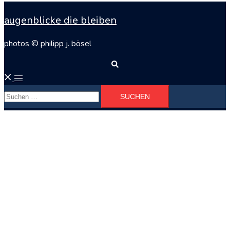
augenblicke die bleiben
photos © philipp j. bösel
Suche
Menü
Suchen
umschalten
nach: