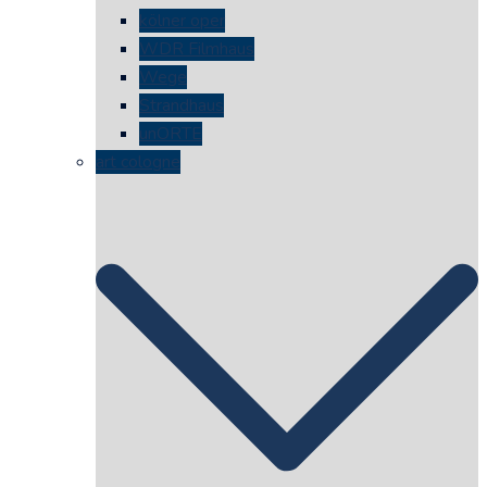
kölner oper
WDR Filmhaus
Wege
Strandhaus
unORTE
art cologne