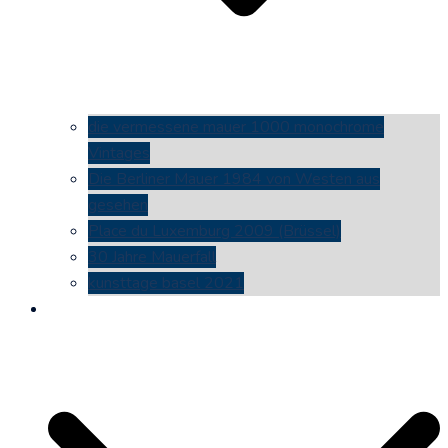
die vermessene mauer 1000 monochrome
Vintages
Die Berliner Mauer 1984 von Westen aus
gesehen
Place du Luxemburg 2009 (Brüssel)
30 Jahre Mauerfall
kunsttage basel 2021
social media