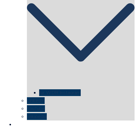
für WDR Instagram
LinkedIn
YouTube
wikipedia
kontakt