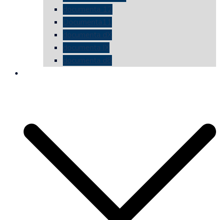
documenta 12
Documenta11
documenta dX
documenta IX
documenta d8
die vermessene mauer