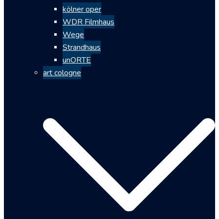
kölner oper
WDR Filmhaus
Wege
Strandhaus
unORTE
art cologne