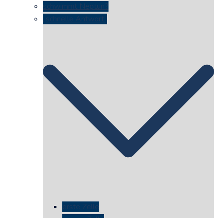
schwimmt Neptun?
„schnelle Antwort“
erste Zelle