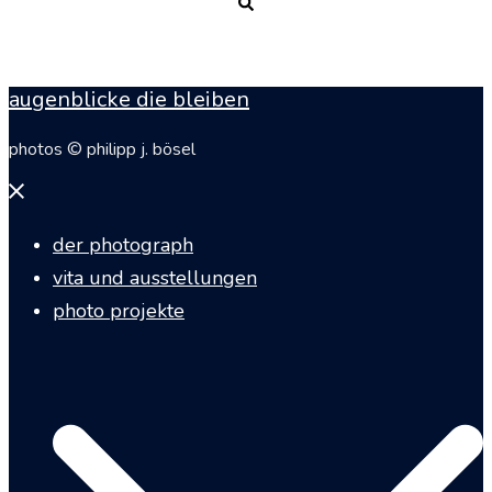
Suche
augenblicke die bleiben
photos © philipp j. bösel
Menü
schließen
der photograph
vita und ausstellungen
photo projekte