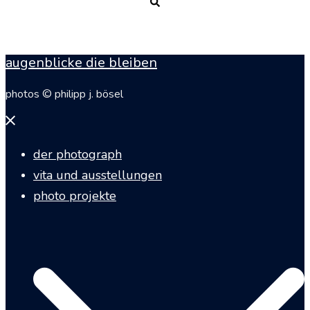
Suche
augenblicke die bleiben
photos © philipp j. bösel
Menü
schließen
der photograph
vita und ausstellungen
photo projekte