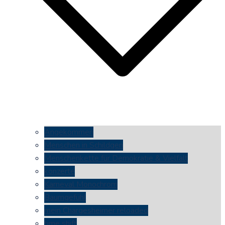
Angekommen
Menschen in Schildgen
Menschenkette für Demokratie & Vielfalt
konzerte
Karneval Monochrom
Baumgefühl
mein Chargesheimer reloaded
time shift