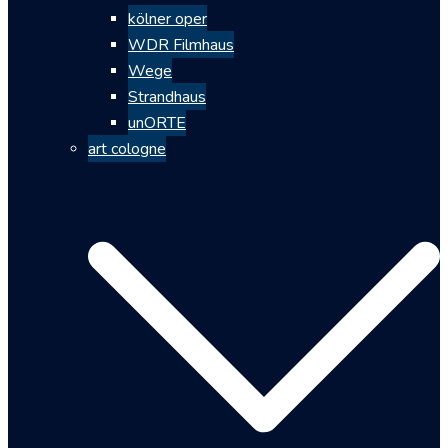
kölner oper
WDR Filmhaus
Wege
Strandhaus
unORTE
art cologne