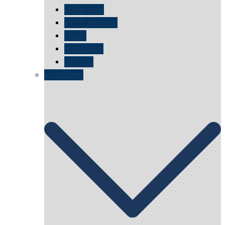
kölner oper
WDR Filmhaus
Wege
Strandhaus
unORTE
art cologne