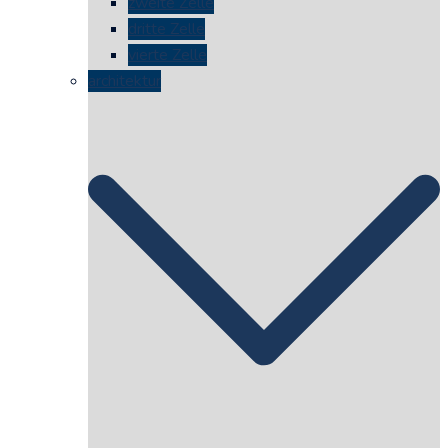
zweite Zelle
dritte Zelle
vierte Zelle
architektur