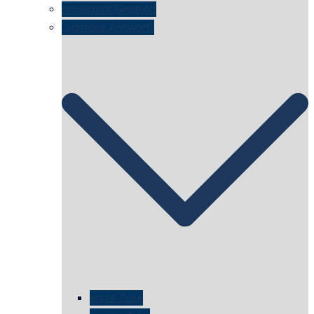
schwimmt Neptun?
„schnelle Antwort“
erste Zelle