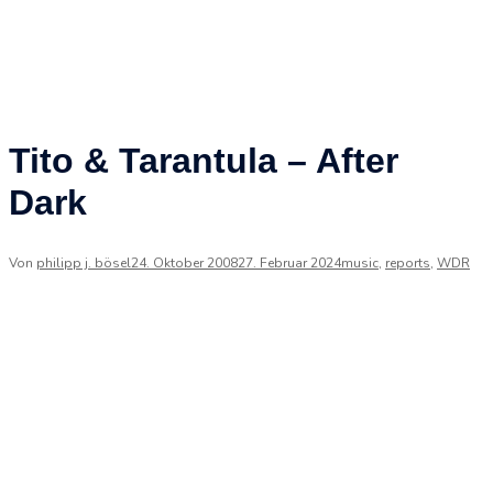
Tito & Tarantula – After
Dark
Von
philipp j. bösel
24. Oktober 2008
27. Februar 2024
music
,
reports
,
WDR