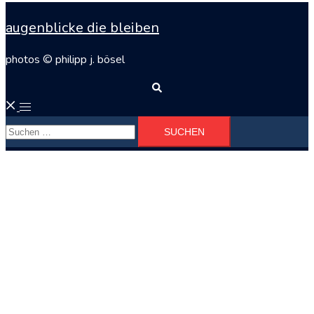
augenblicke die bleiben
photos © philipp j. bösel
Suche
Menü
Suchen
umschalten
nach: