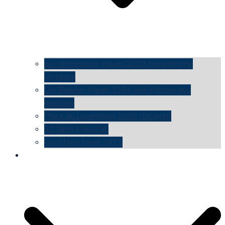
die vermessene mauer 1000 monochrome
Vintages
Die Berliner Mauer 1984 von Westen aus
gesehen
Place du Luxemburg 2009 (Brüssel)
30 Jahre Mauerfall
kunsttage basel 2021
social media