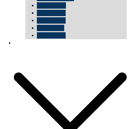
documenta 12
Documenta11
documenta dX
documenta IX
documenta d8
die vermessene mauer