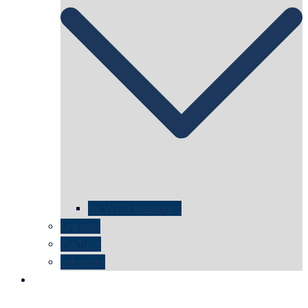
für WDR Instagram
LinkedIn
YouTube
wikipedia
kontakt