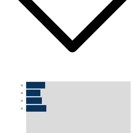
facebook
twitter
threads
instagram