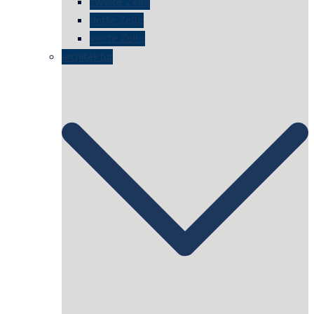
zweite Zelle
dritte Zelle
vierte Zelle
architektur