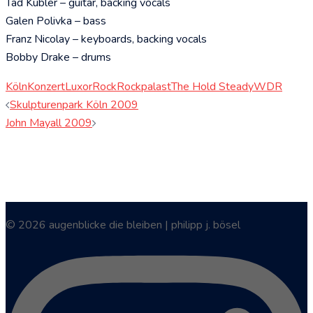
Tad Kubler – guitar, backing vocals
Galen Polivka – bass
Franz Nicolay – keyboards, backing vocals
Bobby Drake – drums
Köln
Konzert
Luxor
Rock
Rockpalast
The Hold Steady
WDR
Beitragsnavigation
Skulpturenpark Köln 2009
John Mayall 2009
© 2026 augenblicke die bleiben | philipp j. bösel