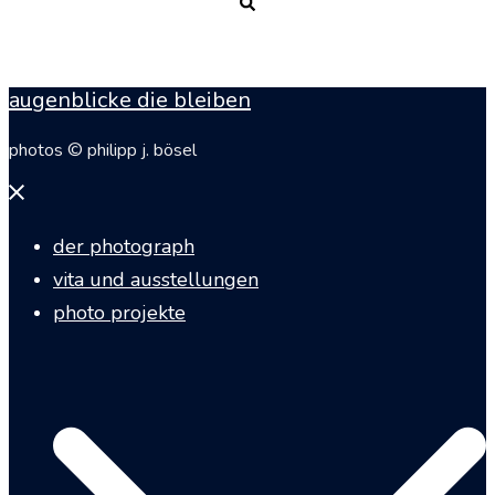
Suche
augenblicke die bleiben
photos © philipp j. bösel
Menü
schließen
der photograph
vita und ausstellungen
photo projekte