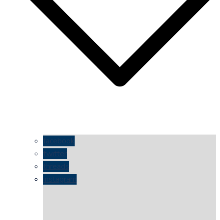
facebook
twitter
threads
instagram