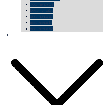
documenta 12
Documenta11
documenta dX
documenta IX
documenta d8
die vermessene mauer