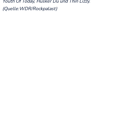
Youth Of Today, Hüsker Dü und Thin Lizzy.
(Quelle:WDR/Rockpalast)