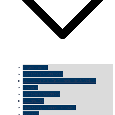
Angekommen
Menschen in Schildgen
Menschenkette für Demokratie & Vielfalt
konzerte
Karneval Monochrom
Baumgefühl
mein Chargesheimer reloaded
time shift