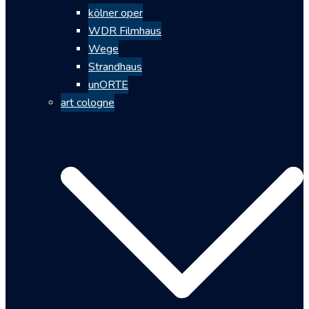
kölner oper
WDR Filmhaus
Wege
Strandhaus
unORTE
art cologne