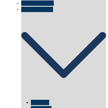
schwimmt Neptun?
„schnelle Antwort“
erste Zelle