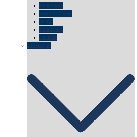
kölner oper
WDR Filmhaus
Wege
Strandhaus
unORTE
art cologne