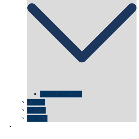
für WDR Instagram
LinkedIn
YouTube
wikipedia
kontakt