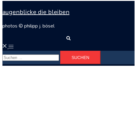
augenblicke die bleiben
photos © philipp j. bösel
Suche
Menü
Suchen
umschalten
nach: