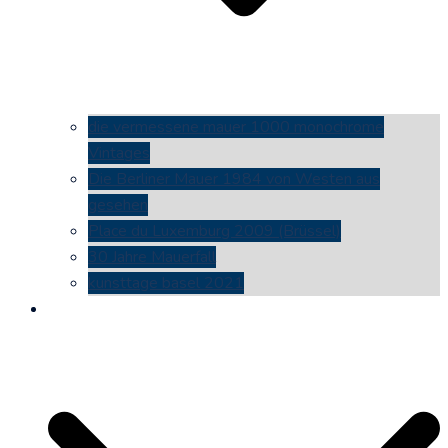
die vermessene mauer 1000 monochrome
Vintages
Die Berliner Mauer 1984 von Westen aus
gesehen
Place du Luxemburg 2009 (Brüssel)
30 Jahre Mauerfall
kunsttage basel 2021
social media