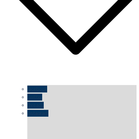
facebook
twitter
threads
instagram