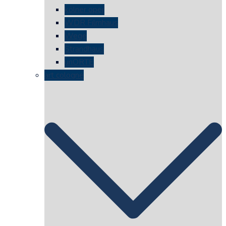
kölner oper
WDR Filmhaus
Wege
Strandhaus
unORTE
art cologne