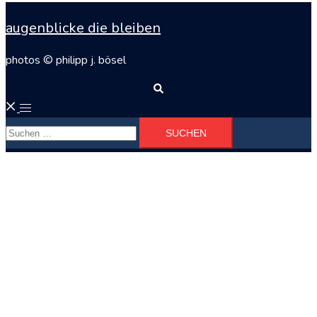
augenblicke die bleiben
photos © philipp j. bösel
Suche
Menü
Suchen
umschalten
nach: