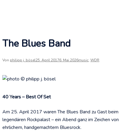
The Blues Band
Von
philipp j. bösel
25. April 2017
6. Mai 2026
music
,
WDR
40 Years – Best Of Set
Am 25. April 2017 waren
The Blues Band
zu Gast beim
legendären
Rockpalast
– ein Abend ganz im Zeichen von
ehrlichem, handgemachtem Bluesrock.