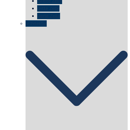
zweite Zelle
dritte Zelle
vierte Zelle
architektur