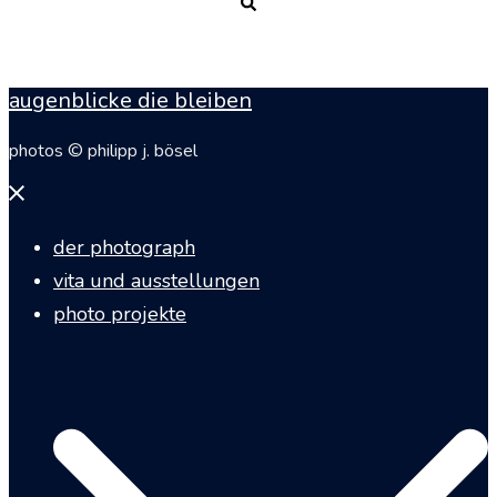
Suche
augenblicke die bleiben
photos © philipp j. bösel
Menü
schließen
der photograph
vita und ausstellungen
photo projekte