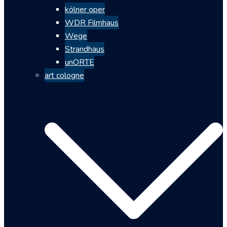
kölner oper
WDR Filmhaus
Wege
Strandhaus
unORTE
art cologne