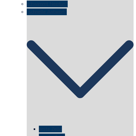
schwimmt Neptun?
„schnelle Antwort“
erste Zelle