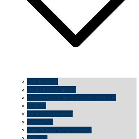
Angekommen
Menschen in Schildgen
Menschenkette für Demokratie & Vielfalt
konzerte
Karneval Monochrom
Baumgefühl
mein Chargesheimer reloaded
time shift