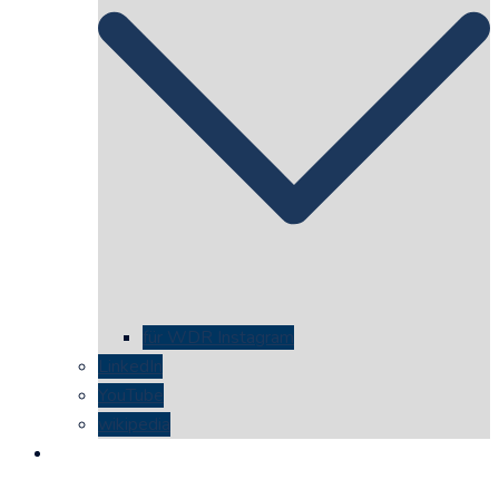
für WDR Instagram
LinkedIn
YouTube
wikipedia
kontakt