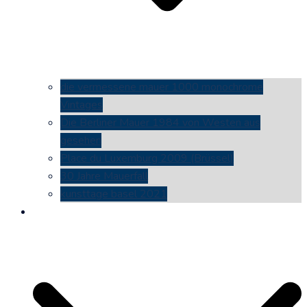
die vermessene mauer 1000 monochrome
Vintages
Die Berliner Mauer 1984 von Westen aus
gesehen
Place du Luxemburg 2009 (Brüssel)
30 Jahre Mauerfall
kunsttage basel 2021
social media