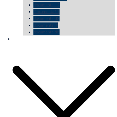
documenta 12
Documenta11
documenta dX
documenta IX
documenta d8
die vermessene mauer