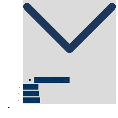
für WDR Instagram
LinkedIn
YouTube
wikipedia
kontakt