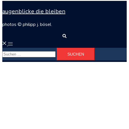
augenblicke die bleiben
photos © philipp j. bösel
Suche
Menü
Suchen
umschalten
nach: