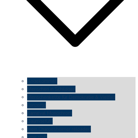
Angekommen
Menschen in Schildgen
Menschenkette für Demokratie & Vielfalt
konzerte
Karneval Monochrom
Baumgefühl
mein Chargesheimer reloaded
time shift