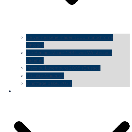
die vermessene mauer 1000 monochrome
Vintages
Die Berliner Mauer 1984 von Westen aus
gesehen
Place du Luxemburg 2009 (Brüssel)
30 Jahre Mauerfall
kunsttage basel 2021
social media