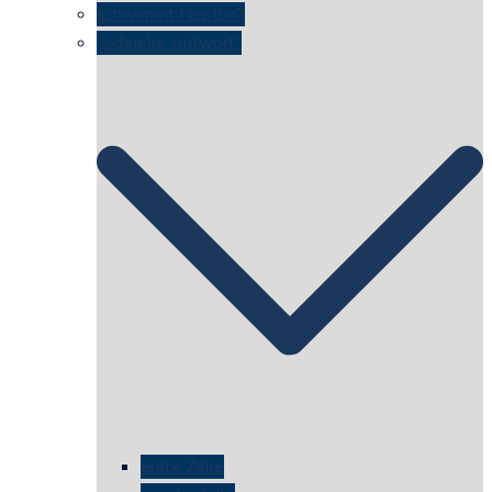
schwimmt Neptun?
„schnelle Antwort“
erste Zelle