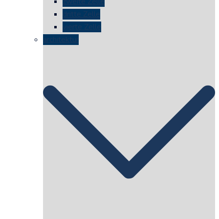
zweite Zelle
dritte Zelle
vierte Zelle
architektur