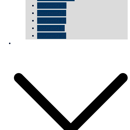
documenta 12
Documenta11
documenta dX
documenta IX
documenta d8
die vermessene mauer