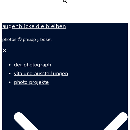
Suche
augenblicke die bleiben
photos © philipp j. bösel
Menü
schließen
der photograph
vita und ausstellungen
photo projekte