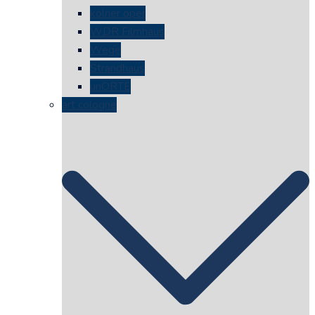
kölner oper
WDR Filmhaus
Wege
Strandhaus
unORTE
art cologne