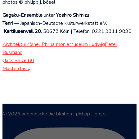
photos © philipp j. bösel
Gagaku-Ensemble
unter
Yoshiro Shimizu
Tenri
— Japanisch-Deutsche Kulturwerkstatt e.V. |
Kartäuserwall 20
, 50678 Köln | Telefon: 0221 9311 9890
Architektur
Kölner Philharmonie
Museum Ludwig
Peter
Busmann
Beitragsnavigation
Jack Bruce 80
Masterclass
© 2026 augenblicke die bleiben | philipp j. bösel