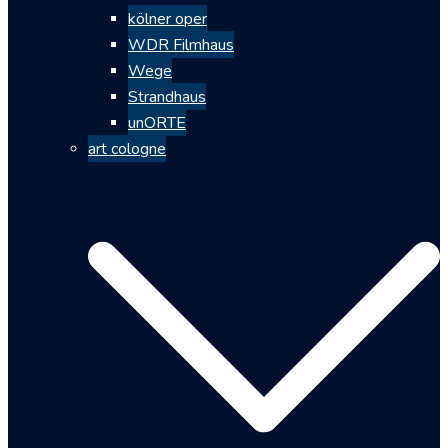
kölner oper
WDR Filmhaus
Wege
Strandhaus
unORTE
art cologne