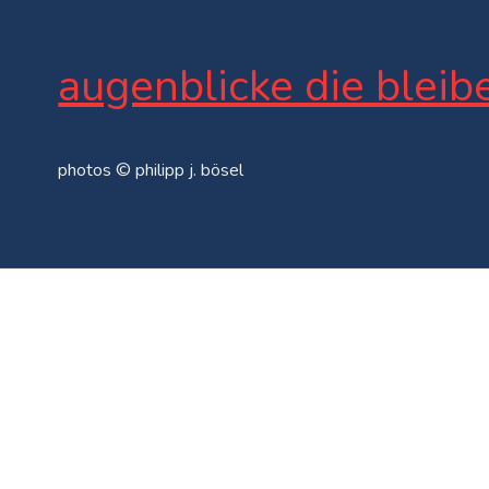
augenblicke die bleib
photos © philipp j. bösel