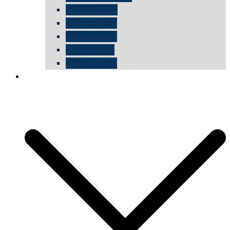
documenta 12
Documenta11
documenta dX
documenta IX
documenta d8
die vermessene mauer