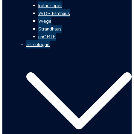
kölner oper
WDR Filmhaus
Wege
Strandhaus
unORTE
art cologne