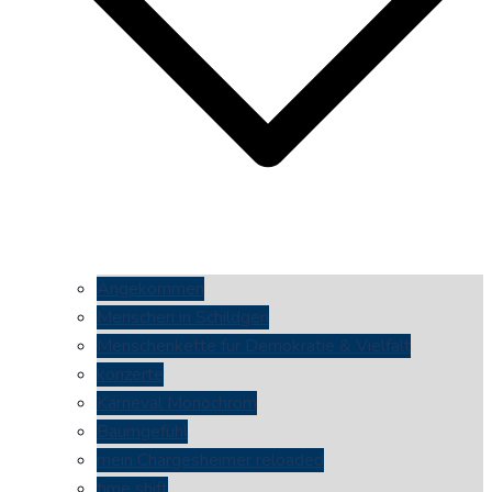
Angekommen
Menschen in Schildgen
Menschenkette für Demokratie & Vielfalt
konzerte
Karneval Monochrom
Baumgefühl
mein Chargesheimer reloaded
time shift