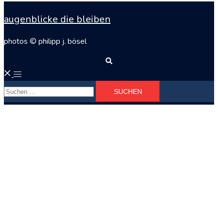
augenblicke die bleiben
photos © philipp j. bösel
Suche
Menü
Suchen
umschalten
nach: