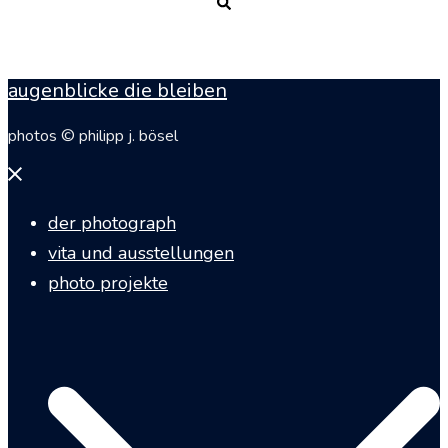
Suche
augenblicke die bleiben
photos © philipp j. bösel
Menü
schließen
der photograph
vita und ausstellungen
photo projekte