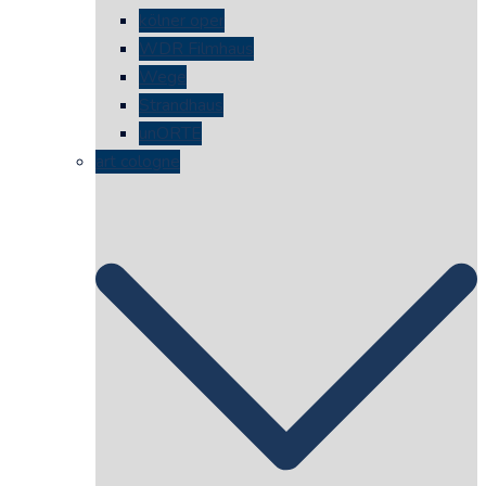
kölner oper
WDR Filmhaus
Wege
Strandhaus
unORTE
art cologne