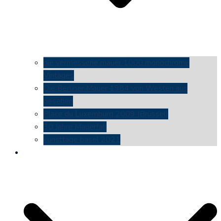
die vermessene mauer 1000 monochrome
Vintages
Die Berliner Mauer 1984 von Westen aus
gesehen
Place du Luxemburg 2009 (Brüssel)
30 Jahre Mauerfall
kunsttage basel 2021
social media