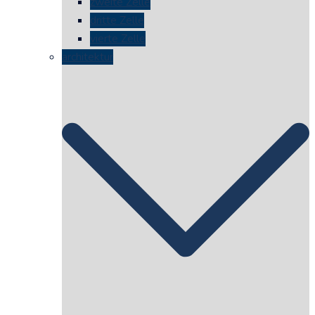
zweite Zelle
dritte Zelle
vierte Zelle
architektur