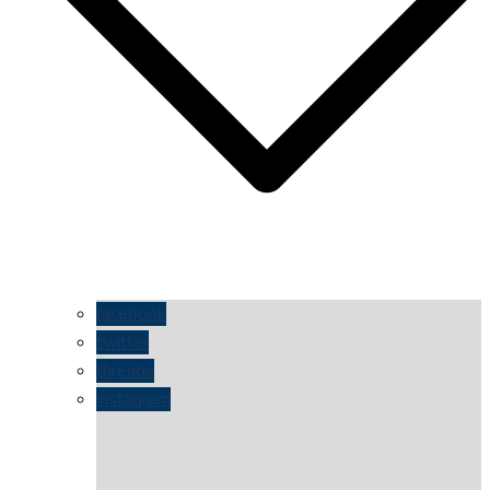
facebook
twitter
threads
instagram