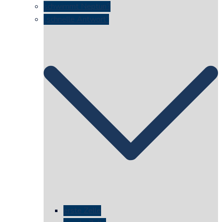
schwimmt Neptun?
„schnelle Antwort“
erste Zelle