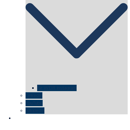
für WDR Instagram
LinkedIn
YouTube
wikipedia
kontakt