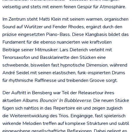
vielseitig und stets mit einem feinen Gespür für Atmosphäre.
Im Zentrum steht Matti Klein mit seinem warmen, organischen
Sound auf Wurlitzer und Fender Rhodes, ergänzt durch den
präzise eingesetzten Piano-Bass. Diese Klangbasis bildet das
Fundament für die ebenso nuancierten wie kraftvollen
Beiträge seiner Mitmusiker: Lars Dieterich verleiht mit
Tenorsaxofon und Bassklarinette den Stücken eine
schwebende, bisweilen fast hypnotische Dimension, während
André Seidel mit seinen elastischen, funk-inspirierten Drums
für rhythmische Raffinesse und treibenden Groove sorgt.
Der Auftritt in Bensberg war Teil der Releasetour ihres
aktuellen Albums
Bouncin‘ In Bubbleverse
. Die neuen Stücke
fügen sich nahtlos in das Repertoire ein und zeigen zugleich
die Weiterentwicklung des Trios. Eingängige, fast spielerisch
wirkende Melodien treffen auf komplexe Strukturen und subtil
eingewobene gesellschaftliche Reflexionen. Dabei gelingt es