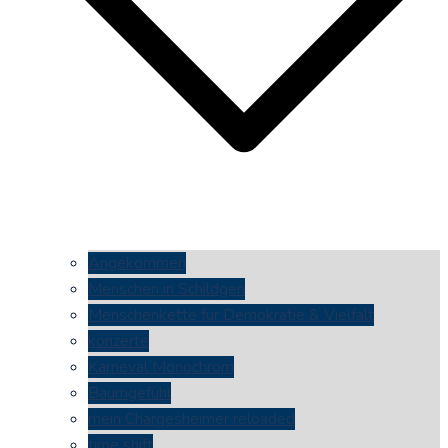
Angekommen
Menschen in Schildgen
Menschenkette für Demokratie & Vielfalt
konzerte
Karneval Monochrom
Baumgefühl
mein Chargesheimer reloaded
time shift