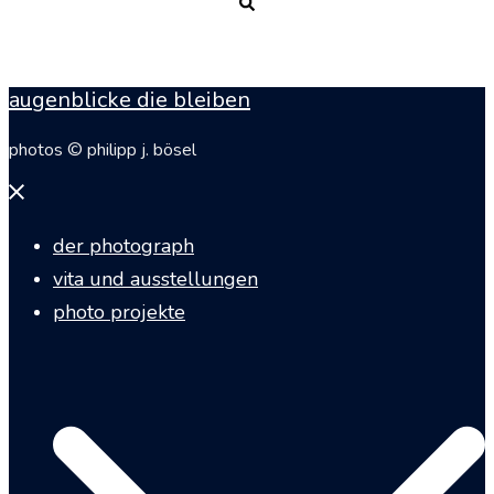
Suche
augenblicke die bleiben
photos © philipp j. bösel
Menü
schließen
der photograph
vita und ausstellungen
photo projekte