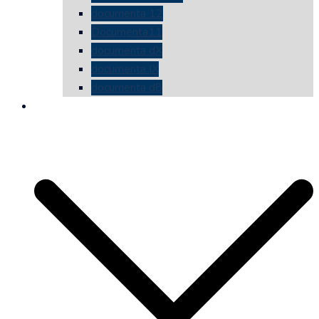
documenta 12
Documenta11
documenta dX
documenta IX
documenta d8
die vermessene mauer