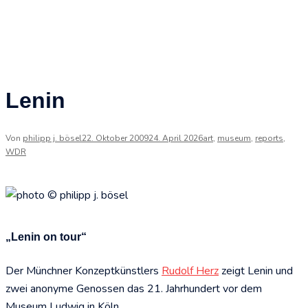
Lenin
Von
philipp j. bösel
22. Oktober 2009
24. April 2026
art
,
museum
,
reports
,
WDR
„Lenin on tour“
Der Münchner Konzeptkünstlers
Rudolf Herz
zeigt Lenin und
zwei anonyme Genossen das 21. Jahrhundert vor dem
Museum Ludwig in Köln.