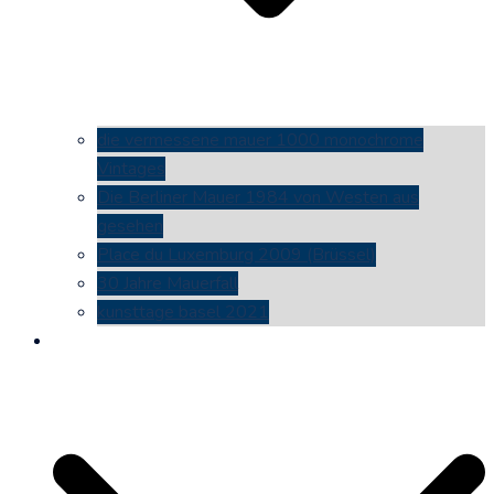
die vermessene mauer 1000 monochrome
Vintages
Die Berliner Mauer 1984 von Westen aus
gesehen
Place du Luxemburg 2009 (Brüssel)
30 Jahre Mauerfall
kunsttage basel 2021
social media