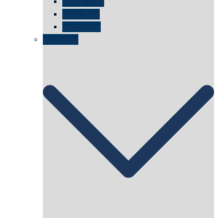
zweite Zelle
dritte Zelle
vierte Zelle
architektur