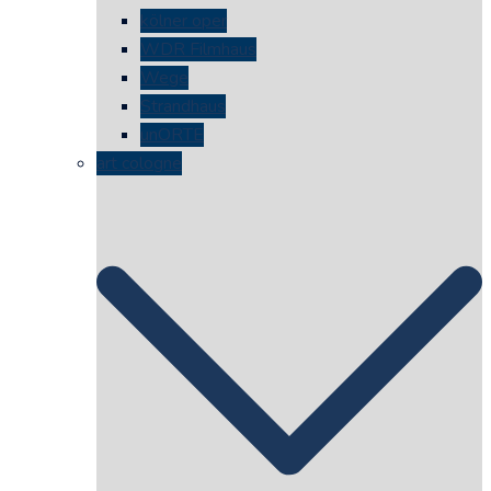
kölner oper
WDR Filmhaus
Wege
Strandhaus
unORTE
art cologne