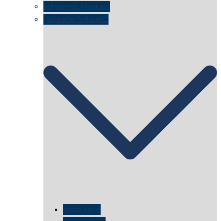
schwimmt Neptun?
„schnelle Antwort“
erste Zelle