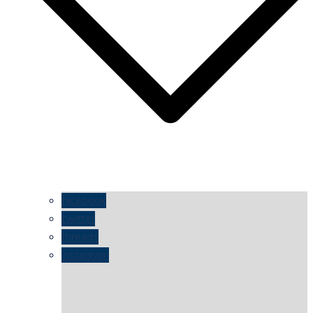
facebook
twitter
threads
instagram