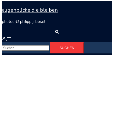
augenblicke die bleiben
photos © philipp j. bösel
Suche
Menü
Suchen
umschalten
nach: