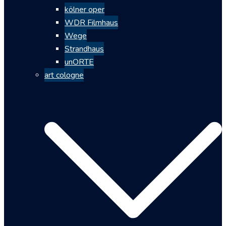
kölner oper
WDR Filmhaus
Wege
Strandhaus
unORTE
art cologne