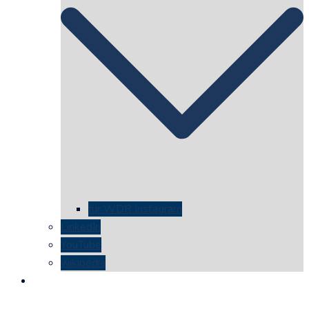
für WDR Instagram
LinkedIn
YouTube
wikipedia
kontakt