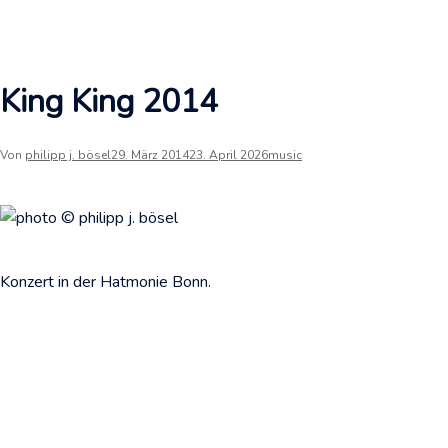
King King 2014
Von
philipp j. bösel
29. März 2014
23. April 2026
music
Konzert in der Hatmonie Bonn.