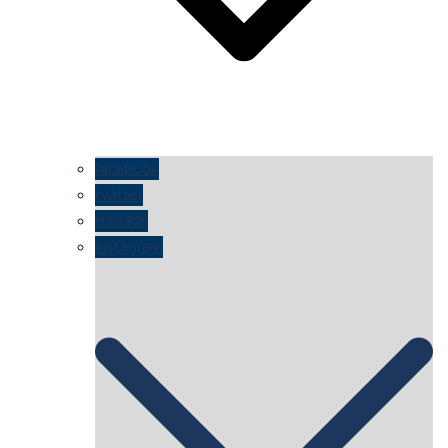
facebook
twitter
threads
instagram