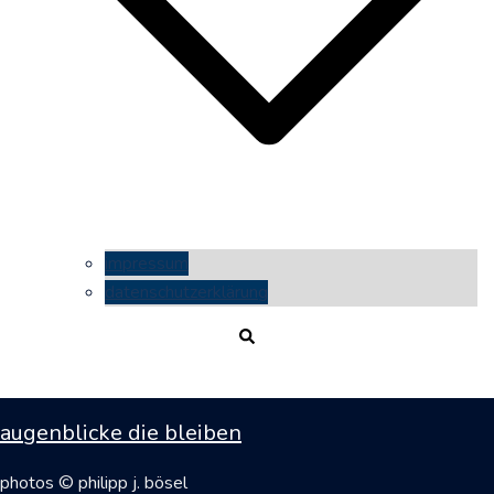
impressum
datenschutzerklärung
Suche
augenblicke die bleiben
photos © philipp j. bösel