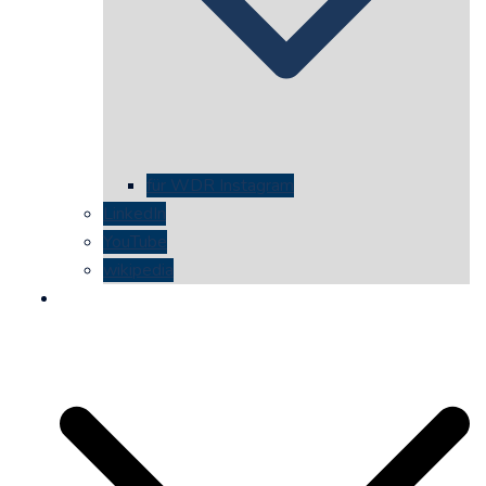
für WDR Instagram
LinkedIn
YouTube
wikipedia
kontakt