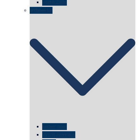
vierte Zelle
architektur
kölner oper
WDR Filmhaus