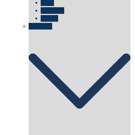
Wege
Strandhaus
unORTE
art cologne