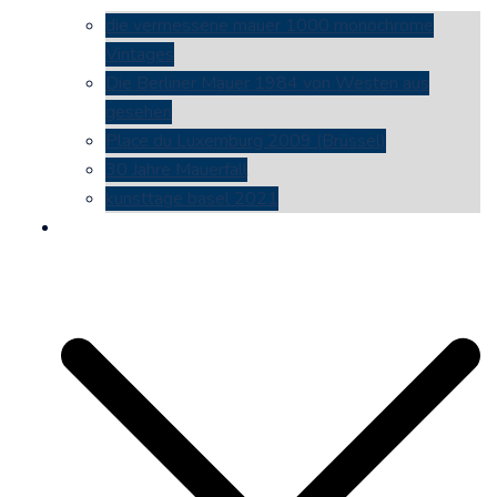
die vermessene mauer 1000 monochrome
Vintages
Die Berliner Mauer 1984 von Westen aus
gesehen
Place du Luxemburg 2009 (Brüssel)
30 Jahre Mauerfall
kunsttage basel 2021
social media