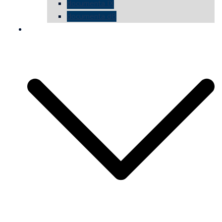
documenta IX
documenta d8
die vermessene mauer