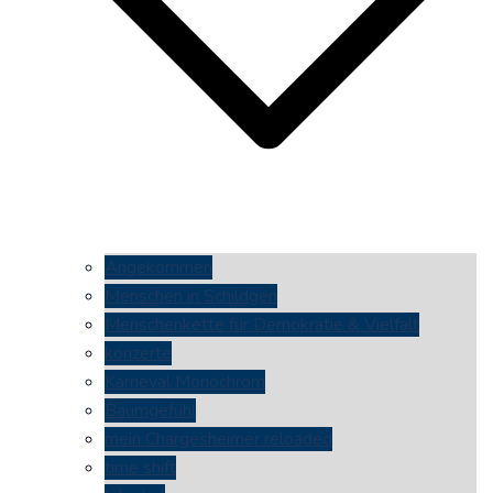
Angekommen
Menschen in Schildgen
Menschenkette für Demokratie & Vielfalt
konzerte
Karneval Monochrom
Baumgefühl
mein Chargesheimer reloaded
time shift