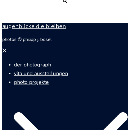
Suche
augenblicke die bleiben
photos © philipp j. bösel
Menü
schließen
der photograph
vita und ausstellungen
photo projekte