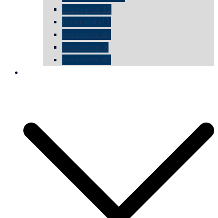
documenta 12
Documenta11
documenta dX
documenta IX
documenta d8
die vermessene mauer