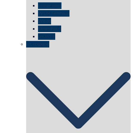
kölner oper
WDR Filmhaus
Wege
Strandhaus
unORTE
art cologne