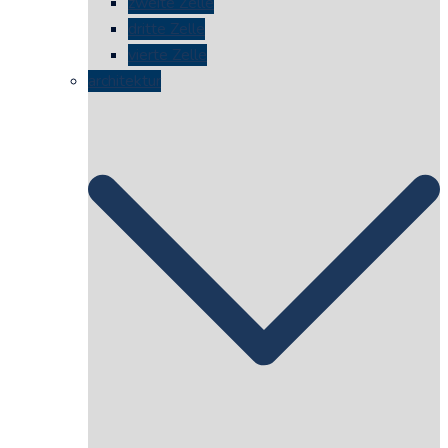
zweite Zelle
dritte Zelle
vierte Zelle
architektur