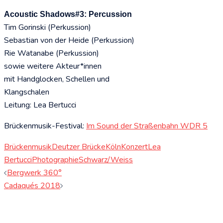
Acoustic Shadows#3: Percussion
Tim Gorinski (Perkussion)
Sebastian von der Heide (Perkussion)
Rie Watanabe (Perkussion)
sowie weitere Akteur*innen
mit Handglocken, Schellen und
Klangschalen
Leitung: Lea Bertucci
Brückenmusik-Festival:
Im Sound der Straßenbahn WDR 5
Brückenmusik
Deutzer Brücke
Köln
Konzert
Lea
Bertucci
Photographie
Schwarz/Weiss
Beitragsnavigation
Bergwerk 360°
Cadaqués 2018