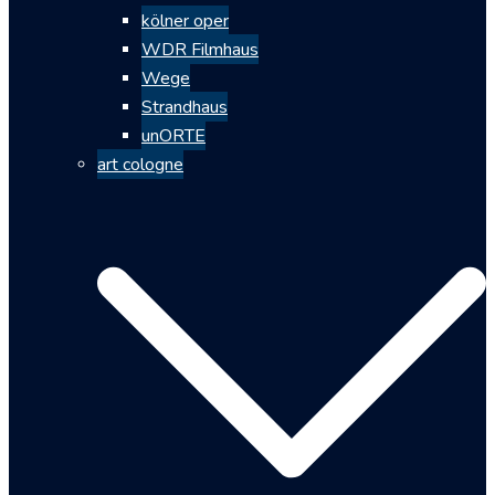
kölner oper
WDR Filmhaus
Wege
Strandhaus
unORTE
art cologne