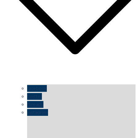
facebook
twitter
threads
instagram