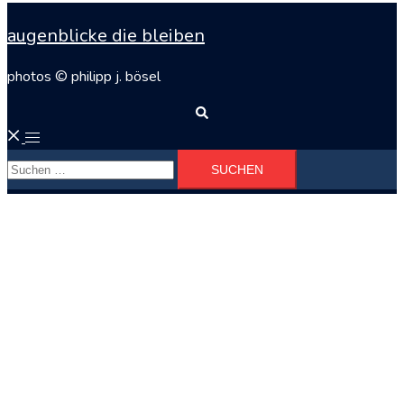
augenblicke die bleiben
photos © philipp j. bösel
Suche
Menü
Suchen
umschalten
nach: