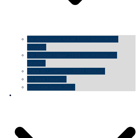
die vermessene mauer 1000 monochrome
Vintages
Die Berliner Mauer 1984 von Westen aus
gesehen
Place du Luxemburg 2009 (Brüssel)
30 Jahre Mauerfall
kunsttage basel 2021
social media