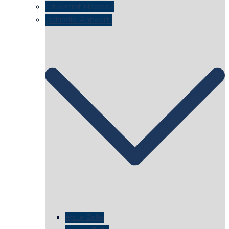
schwimmt Neptun?
„schnelle Antwort“
erste Zelle