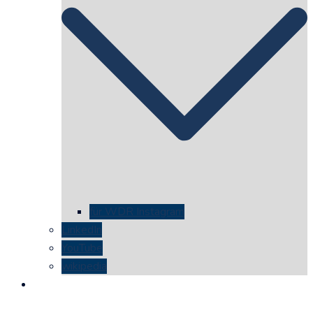
für WDR Instagram
LinkedIn
YouTube
wikipedia
kontakt