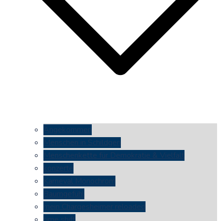
Angekommen
Menschen in Schildgen
Menschenkette für Demokratie & Vielfalt
konzerte
Karneval Monochrom
Baumgefühl
mein Chargesheimer reloaded
time shift