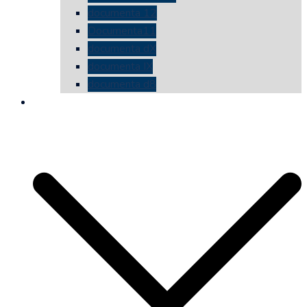
documenta 12
Documenta11
documenta dX
documenta IX
documenta d8
die vermessene mauer