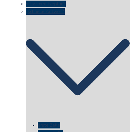
schwimmt Neptun?
„schnelle Antwort“
erste Zelle