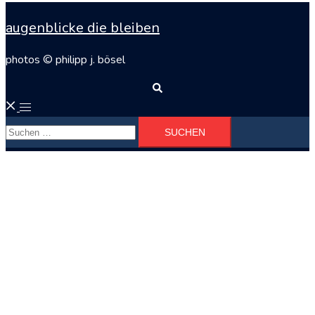
augenblicke die bleiben
photos © philipp j. bösel
Suche
Menü
Suchen
umschalten
nach: