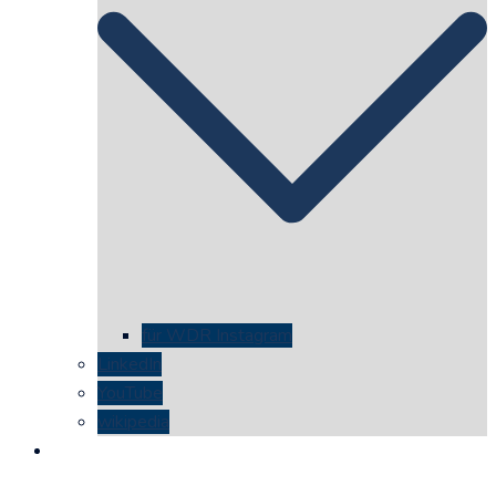
für WDR Instagram
LinkedIn
YouTube
wikipedia
kontakt