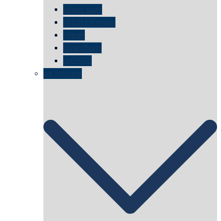
kölner oper
WDR Filmhaus
Wege
Strandhaus
unORTE
art cologne