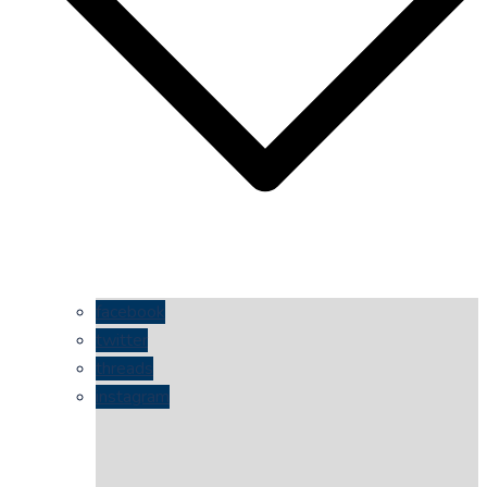
facebook
twitter
threads
instagram