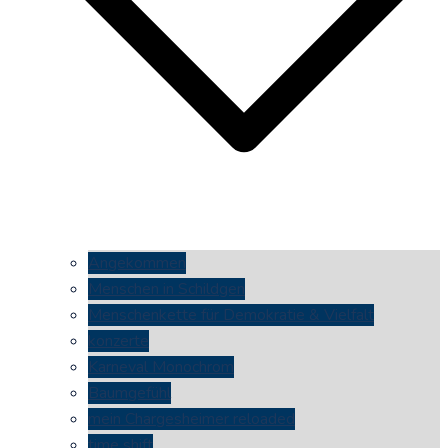
Angekommen
Menschen in Schildgen
Menschenkette für Demokratie & Vielfalt
konzerte
Karneval Monochrom
Baumgefühl
mein Chargesheimer reloaded
time shift