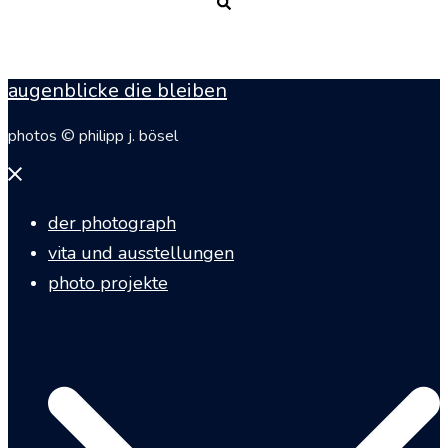
Suche
augenblicke die bleiben
photos © philipp j. bösel
Menü
schließen
der photograph
vita und ausstellungen
photo projekte