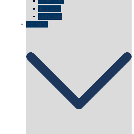
zweite Zelle
dritte Zelle
vierte Zelle
architektur