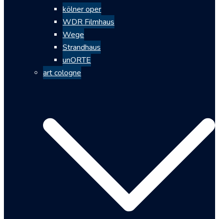
kölner oper
WDR Filmhaus
Wege
Strandhaus
unORTE
art cologne