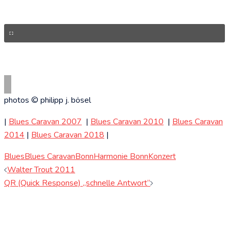
photos © philipp j. bösel
|
Blues Caravan 2007
|
Blues Caravan 2010
|
Blues Caravan
2014
|
Blues Caravan 2018
|
Blues
Blues Caravan
Bonn
Harmonie Bonn
Konzert
Beitragsnavigation
Walter Trout 2011
QR (Quick Response) „schnelle Antwort“