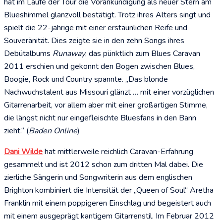
hat im Laufe der Tour die Vorankündigung als neuer Stern am
Blueshimmel glanzvoll bestätigt. Trotz ihres Alters singt und
spielt die 22-jährige mit einer erstaunlichen Reife und
Souveränität. Dies zeigte sie in den zehn Songs ihres
Debütalbums
Runaway
, das pünktlich zum Blues Caravan
2011 erschien und gekonnt den Bogen zwischen Blues,
Boogie, Rock und Country spannte. „Das blonde
Nachwuchstalent aus Missouri glänzt … mit einer vorzüglichen
Gitarrenarbeit, vor allem aber mit einer großartigen Stimme,
die längst nicht nur eingefleischte Bluesfans in den Bann
zieht.“ (
Baden Online
)
Dani Wilde
hat mittlerweile reichlich Caravan-Erfahrung
gesammelt und ist 2012 schon zum dritten Mal dabei. Die
zierliche Sängerin und Songwriterin aus dem englischen
Brighton kombiniert die Intensität der „Queen of Soul“ Aretha
Franklin mit einem poppigeren Einschlag und begeistert auch
mit einem ausgeprägt kantigem Gitarrenstil. Im Februar 2012