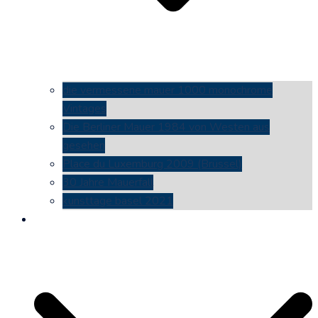
die vermessene mauer 1000 monochrome
Vintages
Die Berliner Mauer 1984 von Westen aus
gesehen
Place du Luxemburg 2009 (Brüssel)
30 Jahre Mauerfall
kunsttage basel 2021
social media