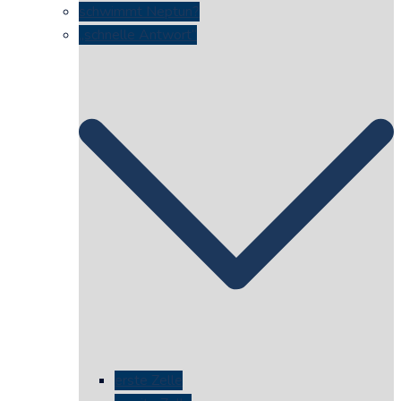
schwimmt Neptun?
„schnelle Antwort“
erste Zelle