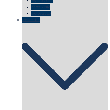
zweite Zelle
dritte Zelle
vierte Zelle
architektur