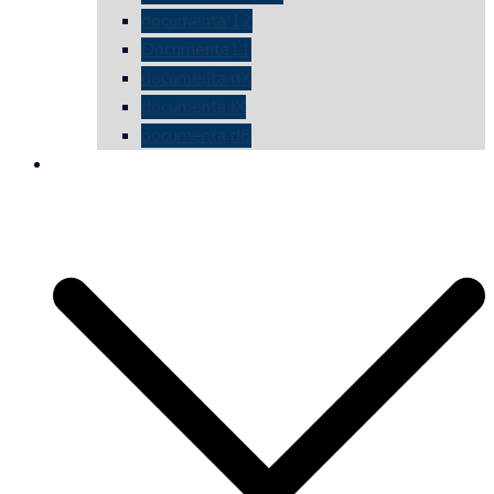
documenta 12
Documenta11
documenta dX
documenta IX
documenta d8
die vermessene mauer