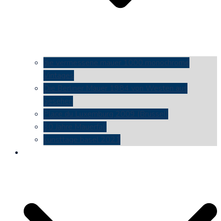
die vermessene mauer 1000 monochrome
Vintages
Die Berliner Mauer 1984 von Westen aus
gesehen
Place du Luxemburg 2009 (Brüssel)
30 Jahre Mauerfall
kunsttage basel 2021
social media