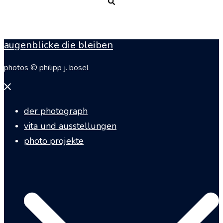
Suche
augenblicke die bleiben
photos © philipp j. bösel
Menü
schließen
der photograph
vita und ausstellungen
photo projekte