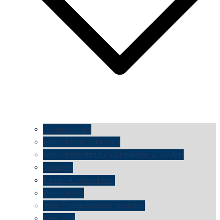
Angekommen
Menschen in Schildgen
Menschenkette für Demokratie & Vielfalt
konzerte
Karneval Monochrom
Baumgefühl
mein Chargesheimer reloaded
time shift