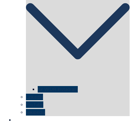
für WDR Instagram
LinkedIn
YouTube
wikipedia
kontakt