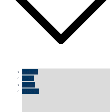
facebook
twitter
threads
instagram