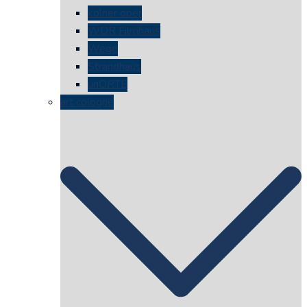
kölner oper
WDR Filmhaus
Wege
Strandhaus
unORTE
art cologne