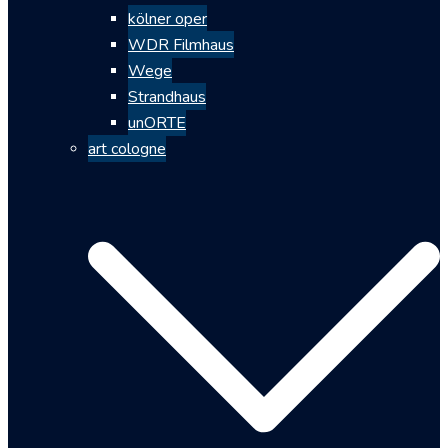
kölner oper
WDR Filmhaus
Wege
Strandhaus
unORTE
art cologne