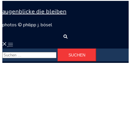
augenblicke die bleiben
photos © philipp j. bösel
Suche
Menü
Suchen
umschalten
nach: