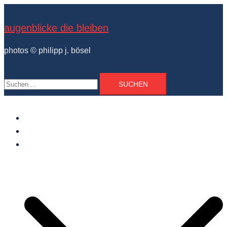
Zum
Inhalt
augenblicke die bleiben
springen
photos © philipp j. bösel
Suchen
nach:
der photograph
vita und ausstellungen
photo projekte