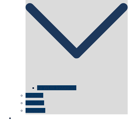
für WDR Instagram
LinkedIn
YouTube
wikipedia
kontakt