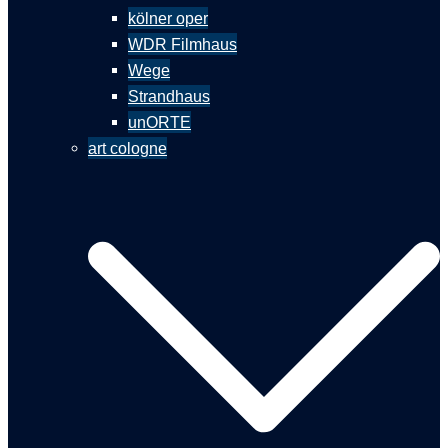
kölner oper
WDR Filmhaus
Wege
Strandhaus
unORTE
art cologne