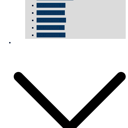
documenta 12
Documenta11
documenta dX
documenta IX
documenta d8
die vermessene mauer