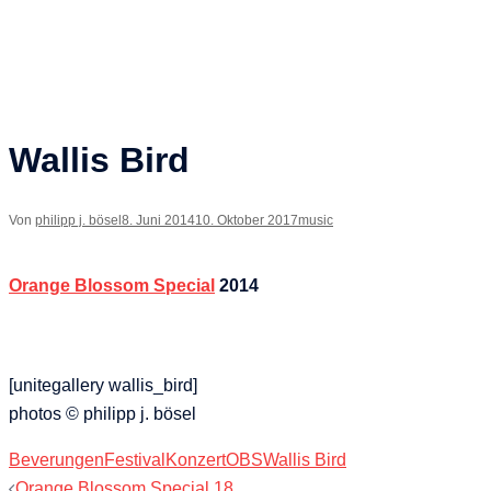
Wallis Bird
Von
philipp j. bösel
8. Juni 2014
10. Oktober 2017
music
Orange Blossom Special
2014
[unitegallery wallis_bird]
photos © philipp j. bösel
Beverungen
Festival
Konzert
OBS
Wallis Bird
Beitragsnavigation
Orange Blossom Special 18