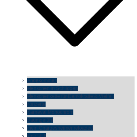
Angekommen
Menschen in Schildgen
Menschenkette für Demokratie & Vielfalt
konzerte
Karneval Monochrom
Baumgefühl
mein Chargesheimer reloaded
time shift