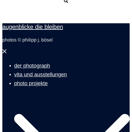
Suche
augenblicke die bleiben
photos © philipp j. bösel
Menü
schließen
der photograph
vita und ausstellungen
photo projekte