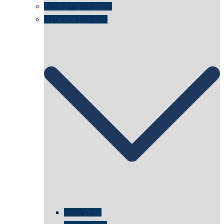
schwimmt Neptun?
„schnelle Antwort“
erste Zelle