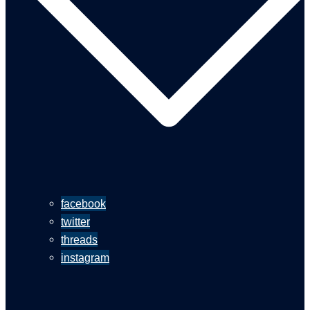
facebook
twitter
threads
instagram