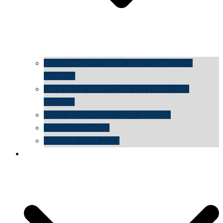
die vermessene mauer 1000 monochrome
Vintages
Die Berliner Mauer 1984 von Westen aus
gesehen
Place du Luxemburg 2009 (Brüssel)
30 Jahre Mauerfall
kunsttage basel 2021
social media