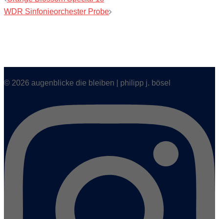
WDR Sinfonieorchester Probe
© 2026 augenblicke die bleiben | philipp j. bösel