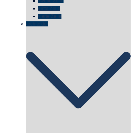
zweite Zelle
dritte Zelle
vierte Zelle
architektur