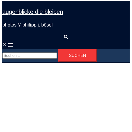
augenblicke die bleiben
photos © philipp j. bösel
Suche
Menü
Suchen
umschalten
nach: