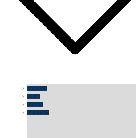
facebook
twitter
threads
instagram