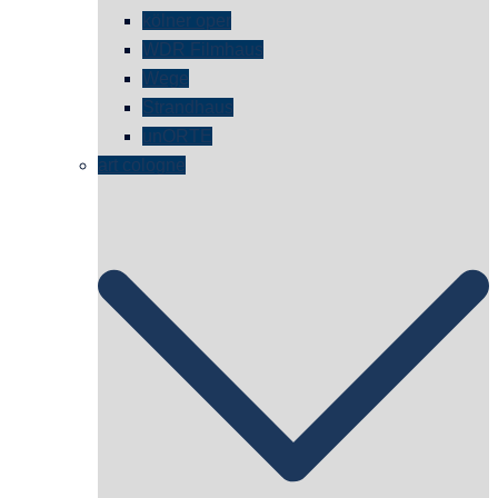
kölner oper
WDR Filmhaus
Wege
Strandhaus
unORTE
art cologne