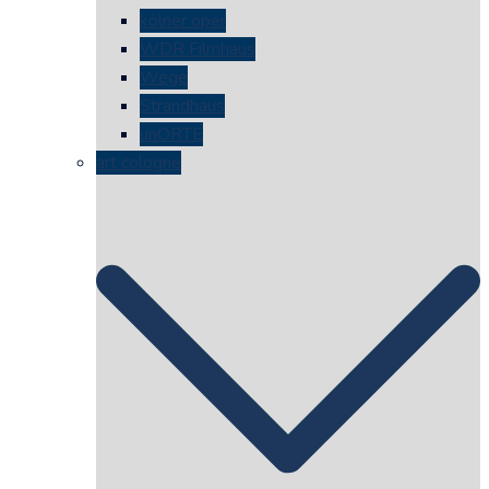
kölner oper
WDR Filmhaus
Wege
Strandhaus
unORTE
art cologne