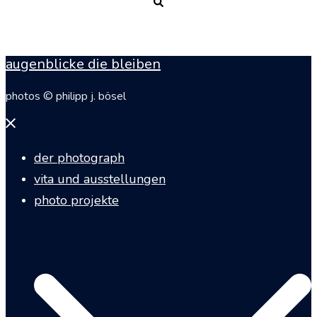
Suche
augenblicke die bleiben
photos © philipp j. bösel
Menü
schließen
der photograph
vita und ausstellungen
photo projekte