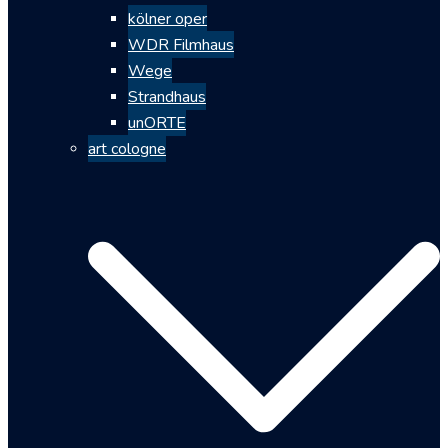
kölner oper
WDR Filmhaus
Wege
Strandhaus
unORTE
art cologne