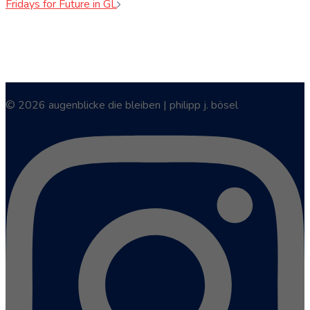
Fridays for Future in GL
© 2026 augenblicke die bleiben | philipp j. bösel