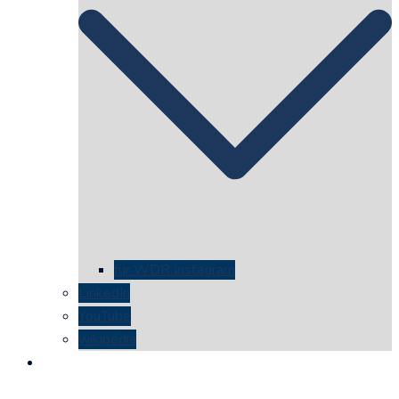
für WDR Instagram
LinkedIn
YouTube
wikipedia
kontakt