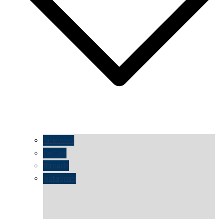
facebook
twitter
threads
instagram