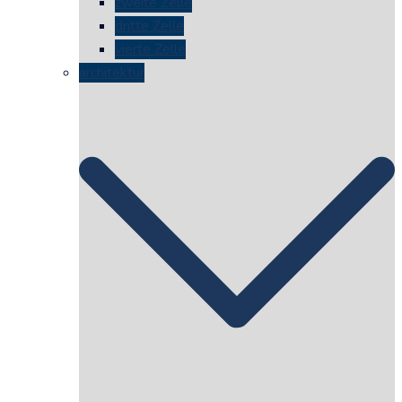
zweite Zelle
dritte Zelle
vierte Zelle
architektur