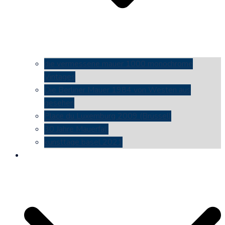
die vermessene mauer 1000 monochrome
Vintages
Die Berliner Mauer 1984 von Westen aus
gesehen
Place du Luxemburg 2009 (Brüssel)
30 Jahre Mauerfall
kunsttage basel 2021
social media