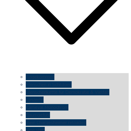
Angekommen
Menschen in Schildgen
Menschenkette für Demokratie & Vielfalt
konzerte
Karneval Monochrom
Baumgefühl
mein Chargesheimer reloaded
time shift