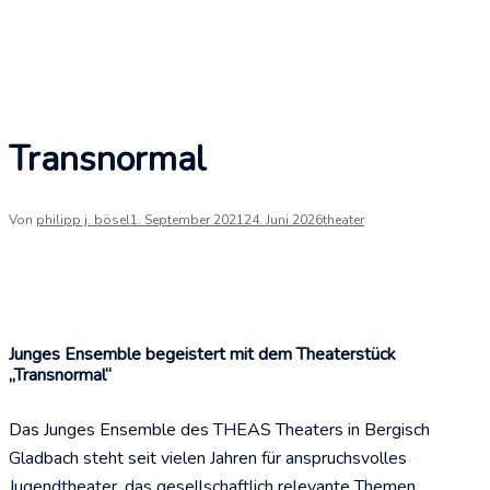
Transnormal
Von
philipp j. bösel
1. September 2021
24. Juni 2026
theater
Junges Ensemble begeistert mit dem Theaterstück
„Transnormal“
Das Junges Ensemble des THEAS Theaters in Bergisch
Gladbach steht seit vielen Jahren für anspruchsvolles
Jugendtheater, das gesellschaftlich relevante Themen