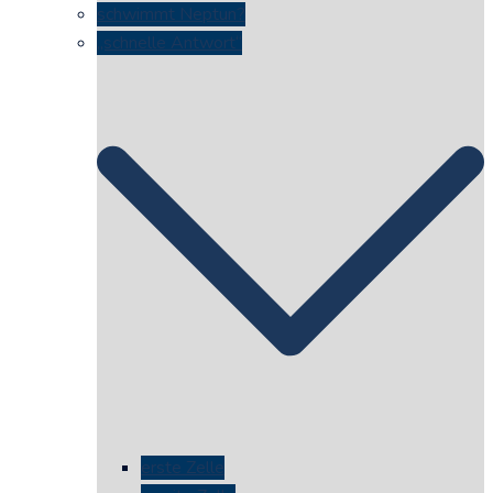
schwimmt Neptun?
„schnelle Antwort“
erste Zelle