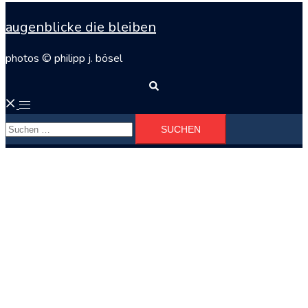
augenblicke die bleiben
photos © philipp j. bösel
Suche
Menü
Suchen
umschalten
nach: