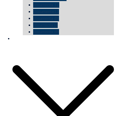
documenta 12
Documenta11
documenta dX
documenta IX
documenta d8
die vermessene mauer