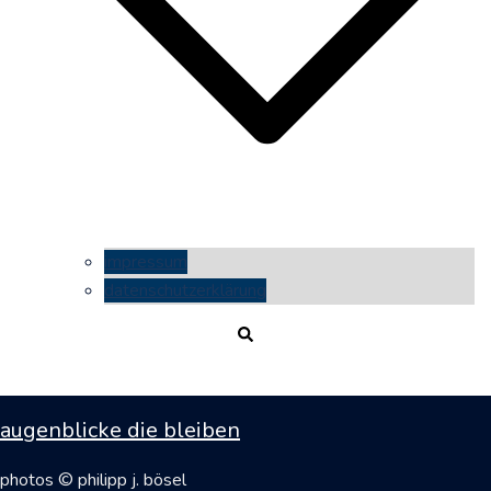
impressum
datenschutzerklärung
Suche
augenblicke die bleiben
photos © philipp j. bösel