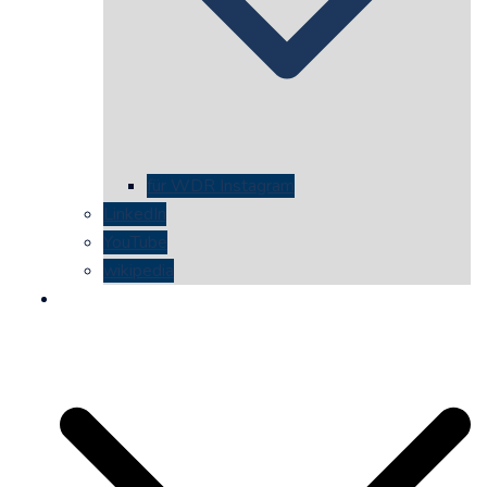
für WDR Instagram
LinkedIn
YouTube
wikipedia
kontakt