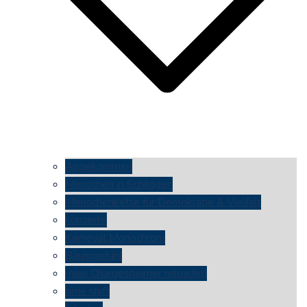
Angekommen
Menschen in Schildgen
Menschenkette für Demokratie & Vielfalt
konzerte
Karneval Monochrom
Baumgefühl
mein Chargesheimer reloaded
time shift