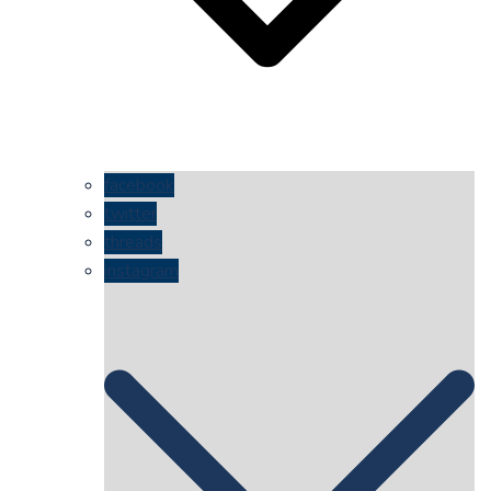
facebook
twitter
threads
instagram