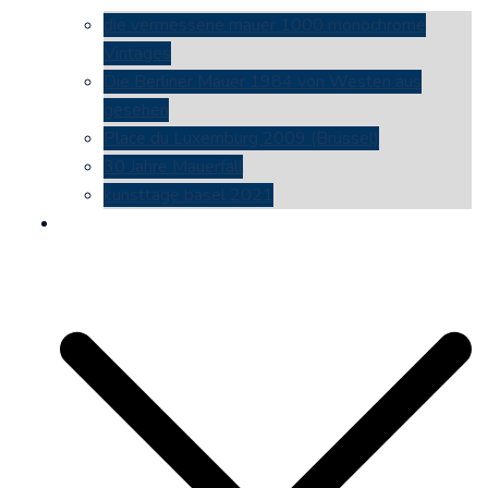
die vermessene mauer 1000 monochrome
Vintages
Die Berliner Mauer 1984 von Westen aus
gesehen
Place du Luxemburg 2009 (Brüssel)
30 Jahre Mauerfall
kunsttage basel 2021
social media