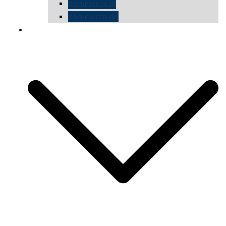
documenta IX
documenta d8
die vermessene mauer