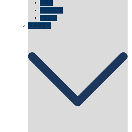
Wege
Strandhaus
unORTE
art cologne