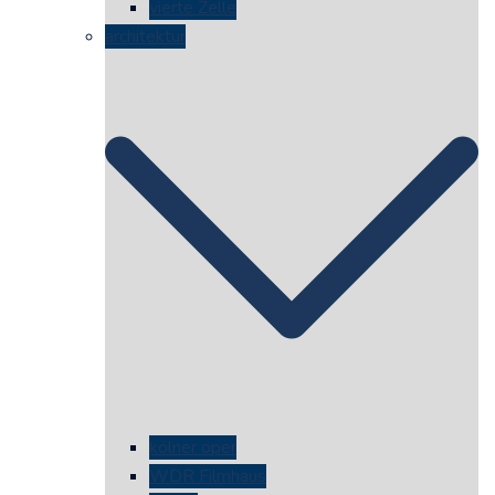
vierte Zelle
architektur
kölner oper
WDR Filmhaus